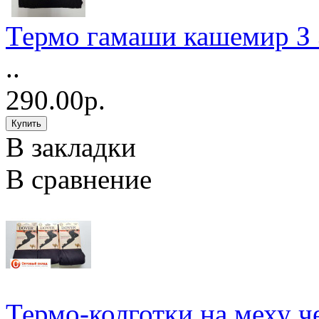
Термо гамаши кашемир З 3
..
290.00р.
В закладки
В сравнение
Термо-колготки на меху ч