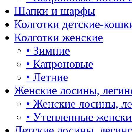
Шапки и шарфы
Колготки детские-кошк
Колготки женские
•
Зимние
•
Капроновые
•
Летние
Женские лосины, легин
•
Женские лосины, л
•
Утепленные женски
Детские лосины, легин