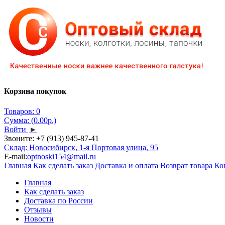
Корзина покупок
Товаров: 0
Сумма: (0.00р.)
Войти
►
Звоните:
+7 (913) 945-87-41
Склад: Новосибирск, 1-я Портовая улица, 95
E-mail:
optnoski154@mail.ru
Главная
Как сделать заказ
Доставка и оплата
Возврат товара
Ко
Главная
Как сделать заказ
Доставка по России
Отзывы
Новости