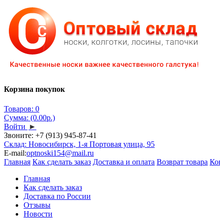
Корзина покупок
Товаров: 0
Сумма: (0.00р.)
Войти
►
Звоните:
+7 (913) 945-87-41
Склад: Новосибирск, 1-я Портовая улица, 95
E-mail:
optnoski154@mail.ru
Главная
Как сделать заказ
Доставка и оплата
Возврат товара
Ко
Главная
Как сделать заказ
Доставка по России
Отзывы
Новости