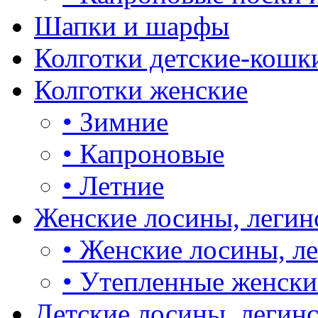
Шапки и шарфы
Колготки детские-кошк
Колготки женские
•
Зимние
•
Капроновые
•
Летние
Женские лосины, легин
•
Женские лосины, л
•
Утепленные женски
Детские лосины, легин