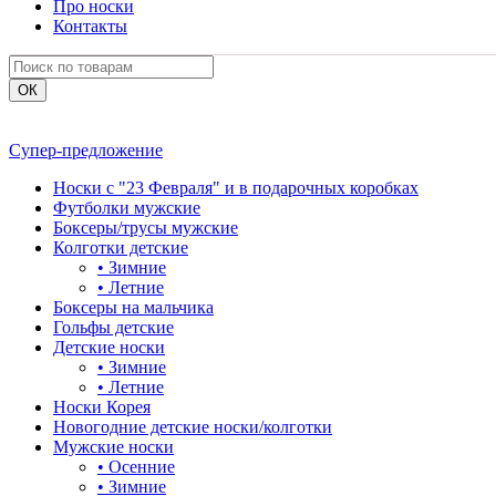
Про носки
Контакты
Супер-предложение
Носки с "23 Февраля" и в подарочных коробках
Футболки мужские
Боксеры/трусы мужские
Колготки детские
•
Зимние
•
Летние
Боксеры на мальчика
Гольфы детские
Детские носки
•
Зимние
•
Летние
Носки Корея
Новогодние детские носки/колготки
Мужские носки
•
Осенние
•
Зимние