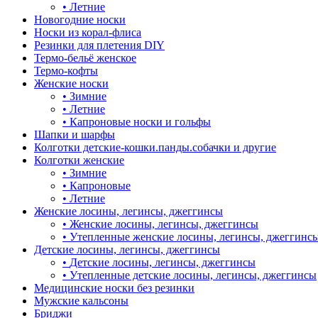
•
Летние
Новогодние носки
Носки из корал-флиса
Резинки для плетения DIY
Термо-бельё женское
Термо-кофты
Женские носки
•
Зимние
•
Летние
•
Капроновые носки и гольфы
Шапки и шарфы
Колготки детские-кошки.панды.собачки и другие
Колготки женские
•
Зимние
•
Капроновые
•
Летние
Женские лосины, легинсы, джеггинсы
•
Женские лосины, легинсы, джеггинсы
•
Утепленные женские лосины, легинсы, джеггинс
Детские лосины, легинсы, джеггинсы
•
Детские лосины, легинсы, джеггинсы
•
Утепленные детские лосины, легинсы, джеггинсы
Медицинские носки без резинки
Мужские кальсоны
Бриджи