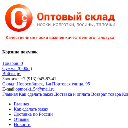
Корзина покупок
Товаров: 0
Сумма: (0.00р.)
Войти
►
Звоните:
+7 (913) 945-87-41
Склад: Новосибирск, 1-я Портовая улица, 95
E-mail:
optnoski154@mail.ru
Главная
Как сделать заказ
Доставка и оплата
Возврат товара
Ко
Главная
Как сделать заказ
Доставка по России
Отзывы
Новости