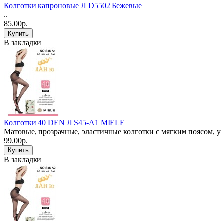
Колготки капроновые Л D5502 Бежевые
..
85.00р.
В закладки
Колготки 40 DEN Л S45-A1 MIELE
Матовые, прозрачные, эластичные колготки с мягким поясом, 
99.00р.
В закладки