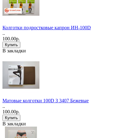
Колготки подростковые капрон ИН-100D
..
100.00р.
В закладки
Матовые колготки 100D З 3407 Бежевые
..
100.00р.
В закладки