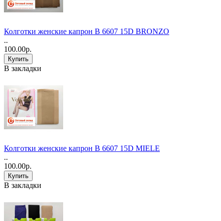
Колготки женские капрон В 6607 15D BRONZO
..
100.00р.
В закладки
Колготки женские капрон В 6607 15D MIELE
..
100.00р.
В закладки