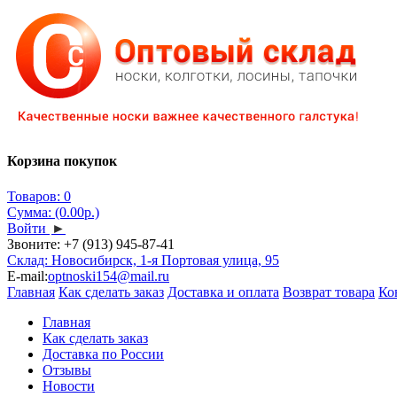
Корзина покупок
Товаров: 0
Сумма: (0.00р.)
Войти
►
Звоните:
+7 (913) 945-87-41
Склад: Новосибирск, 1-я Портовая улица, 95
E-mail:
optnoski154@mail.ru
Главная
Как сделать заказ
Доставка и оплата
Возврат товара
Ко
Главная
Как сделать заказ
Доставка по России
Отзывы
Новости