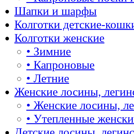
Шапки и шарфы
Колготки детские-кошк
Колготки женские
•
Зимние
•
Капроновые
•
Летние
Женские лосины, легин
•
Женские лосины, л
•
Утепленные женски
Детские лосины, легин