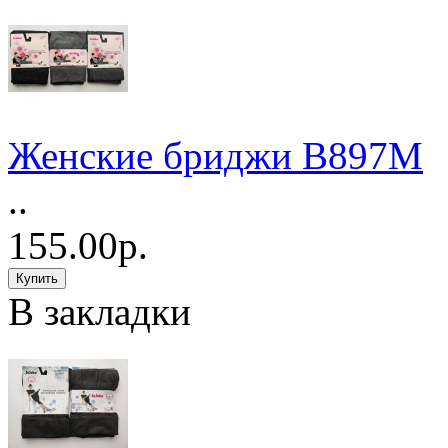
Женские бриджи B897М
..
155.00р.
В закладки