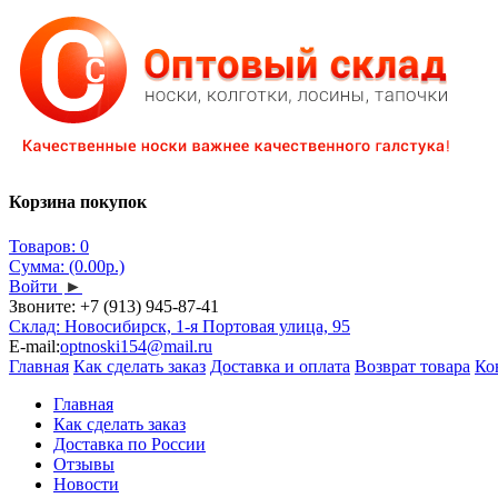
Корзина покупок
Товаров: 0
Сумма: (0.00р.)
Войти
►
Звоните:
+7 (913) 945-87-41
Склад: Новосибирск, 1-я Портовая улица, 95
E-mail:
optnoski154@mail.ru
Главная
Как сделать заказ
Доставка и оплата
Возврат товара
Ко
Главная
Как сделать заказ
Доставка по России
Отзывы
Новости