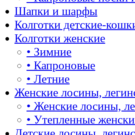
Шапки и шарфы
Колготки детские-кошк
Колготки женские
•
Зимние
•
Капроновые
•
Летние
Женские лосины, легин
•
Женские лосины, л
•
Утепленные женски
Детские лосины, легин