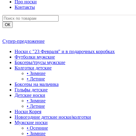
Про носки
Контакты
Супер-предложение
Носки с "23 Февраля" и в подарочных коробках
Футболки мужские
Боксеры/трусы мужские
Колготки детские
•
Зимние
•
Летние
Боксеры на мальчика
Гольфы детские
Детские носки
•
Зимние
•
Летние
Носки Корея
Новогодние детские носки/колготки
Мужские носки
•
Осенние
•
Зимние