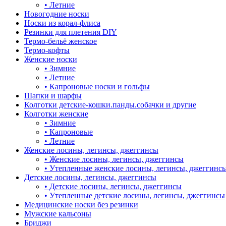
•
Летние
Новогодние носки
Носки из корал-флиса
Резинки для плетения DIY
Термо-бельё женское
Термо-кофты
Женские носки
•
Зимние
•
Летние
•
Капроновые носки и гольфы
Шапки и шарфы
Колготки детские-кошки.панды.собачки и другие
Колготки женские
•
Зимние
•
Капроновые
•
Летние
Женские лосины, легинсы, джеггинсы
•
Женские лосины, легинсы, джеггинсы
•
Утепленные женские лосины, легинсы, джеггинс
Детские лосины, легинсы, джеггинсы
•
Детские лосины, легинсы, джеггинсы
•
Утепленные детские лосины, легинсы, джеггинсы
Медицинские носки без резинки
Мужские кальсоны
Бриджи