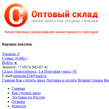
Корзина покупок
Товаров: 0
Сумма: (0.00р.)
Войти
►
Звоните:
+7 (913) 945-87-41
Склад: Новосибирск, 1-я Портовая улица, 95
E-mail:
optnoski154@mail.ru
Главная
Как сделать заказ
Доставка и оплата
Возврат товара
Ко
Главная
Как сделать заказ
Доставка по России
Отзывы
Новости