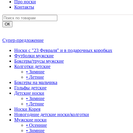
Про носки
Контакты
Супер-предложение
Носки с "23 Февраля" и в подарочных коробках
Футболки мужские
Боксеры/трусы мужские
Колготки детские
•
Зимние
•
Летние
Боксеры на мальчика
Гольфы детские
Детские носки
•
Зимние
•
Летние
Носки Корея
Новогодние детские носки/колготки
Мужские носки
•
Осенние
•
Зимние