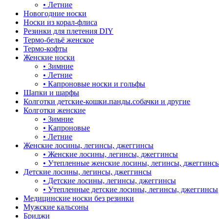
•
Летние
Новогодние носки
Носки из корал-флиса
Резинки для плетения DIY
Термо-бельё женское
Термо-кофты
Женские носки
•
Зимние
•
Летние
•
Капроновые носки и гольфы
Шапки и шарфы
Колготки детские-кошки.панды.собачки и другие
Колготки женские
•
Зимние
•
Капроновые
•
Летние
Женские лосины, легинсы, джеггинсы
•
Женские лосины, легинсы, джеггинсы
•
Утепленные женские лосины, легинсы, джеггинс
Детские лосины, легинсы, джеггинсы
•
Детские лосины, легинсы, джеггинсы
•
Утепленные детские лосины, легинсы, джеггинсы
Медицинские носки без резинки
Мужские кальсоны
Бриджи