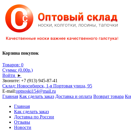
Корзина покупок
Товаров: 0
Сумма: (0.00р.)
Войти
►
Звоните:
+7 (913) 945-87-41
Склад: Новосибирск, 1-я Портовая улица, 95
E-mail:
optnoski154@mail.ru
Главная
Как сделать заказ
Доставка и оплата
Возврат товара
Ко
Главная
Как сделать заказ
Доставка по России
Отзывы
Новости