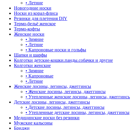
•
Летние
Новогодние носки
Носки из корал-флиса
Резинки для плетения DIY
Термо-бельё женское
Термо-кофты
Женские носки
•
Зимние
•
Летние
•
Капроновые носки и гольфы
Шапки и шарфы
Колготки детские-кошки.панды.собачки и другие
Колготки женские
•
Зимние
•
Капроновые
•
Летние
Женские лосины, легинсы, джеггинсы
•
Женские лосины, легинсы, джеггинсы
•
Утепленные женские лосины, легинсы, джеггинс
Детские лосины, легинсы, джеггинсы
•
Детские лосины, легинсы, джеггинсы
•
Утепленные детские лосины, легинсы, джеггинсы
Медицинские носки без резинки
Мужские кальсоны
Бриджи