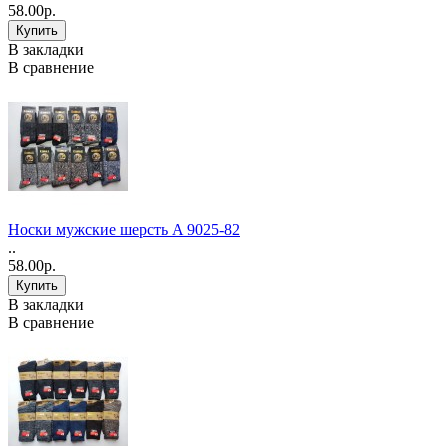
58.00р.
В закладки
В сравнение
Носки мужские шерсть A 9025-82
..
58.00р.
В закладки
В сравнение