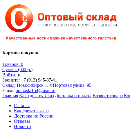
Корзина покупок
Товаров: 0
Сумма: (0.00р.)
Войти
►
Звоните:
+7 (913) 945-87-41
Склад: Новосибирск, 1-я Портовая улица, 95
E-mail:
optnoski154@mail.ru
Главная
Как сделать заказ
Доставка и оплата
Возврат товара
Ко
Главная
Как сделать заказ
Доставка по России
Отзывы
Новости