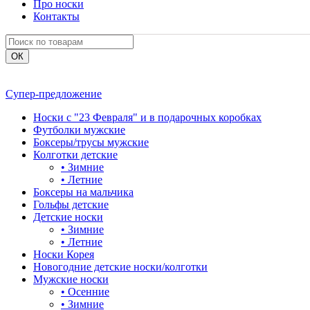
Про носки
Контакты
Супер-предложение
Носки с "23 Февраля" и в подарочных коробках
Футболки мужские
Боксеры/трусы мужские
Колготки детские
•
Зимние
•
Летние
Боксеры на мальчика
Гольфы детские
Детские носки
•
Зимние
•
Летние
Носки Корея
Новогодние детские носки/колготки
Мужские носки
•
Осенние
•
Зимние