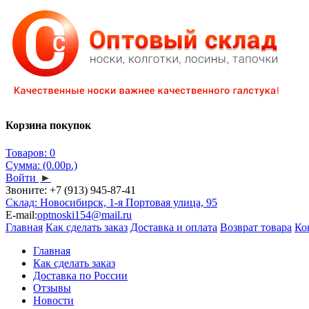
Корзина покупок
Товаров: 0
Сумма: (0.00р.)
Войти
►
Звоните:
+7 (913) 945-87-41
Склад: Новосибирск, 1-я Портовая улица, 95
E-mail:
optnoski154@mail.ru
Главная
Как сделать заказ
Доставка и оплата
Возврат товара
Ко
Главная
Как сделать заказ
Доставка по России
Отзывы
Новости