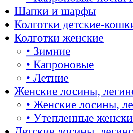
Шапки и шарфы
Колготки детские-кошк
Колготки женские
•
Зимние
•
Капроновые
•
Летние
Женские лосины, легин
•
Женские лосины, л
•
Утепленные женски
Детские лосины, легин