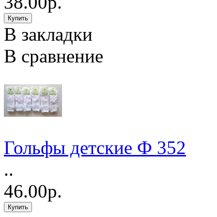
38.00р.
В закладки
В сравнение
Гольфы детские Ф 352
..
46.00р.