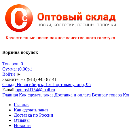
Корзина покупок
Товаров: 0
Сумма: (0.00р.)
Войти
►
Звоните:
+7 (913) 945-87-41
Склад: Новосибирск, 1-я Портовая улица, 95
E-mail:
optnoski154@mail.ru
Главная
Как сделать заказ
Доставка и оплата
Возврат товара
Ко
Главная
Как сделать заказ
Доставка по России
Отзывы
Новости