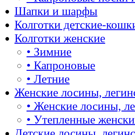
Шапки и шарфы
Колготки детские-кошк
Колготки женские
•
Зимние
•
Капроновые
•
Летние
Женские лосины, легин
•
Женские лосины, л
•
Утепленные женски
Детские лосины, легин