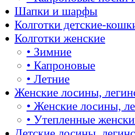
Шапки и шарфы
Колготки детские-кошк
Колготки женские
•
Зимние
•
Капроновые
•
Летние
Женские лосины, легин
•
Женские лосины, л
•
Утепленные женски
Детские лосины, легин