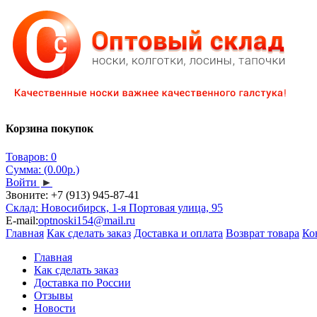
Корзина покупок
Товаров: 0
Сумма: (0.00р.)
Войти
►
Звоните:
+7 (913) 945-87-41
Склад: Новосибирск, 1-я Портовая улица, 95
E-mail:
optnoski154@mail.ru
Главная
Как сделать заказ
Доставка и оплата
Возврат товара
Ко
Главная
Как сделать заказ
Доставка по России
Отзывы
Новости