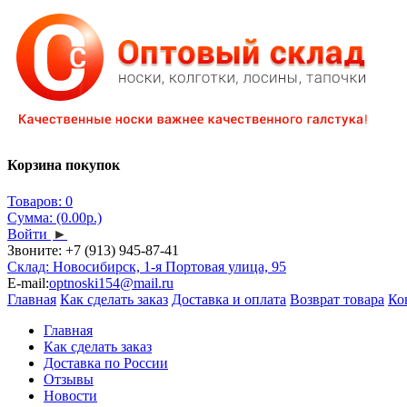
Корзина покупок
Товаров: 0
Сумма: (0.00р.)
Войти
►
Звоните:
+7 (913) 945-87-41
Склад: Новосибирск, 1-я Портовая улица, 95
E-mail:
optnoski154@mail.ru
Главная
Как сделать заказ
Доставка и оплата
Возврат товара
Ко
Главная
Как сделать заказ
Доставка по России
Отзывы
Новости