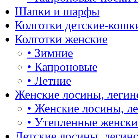
Шапки и шарфы
Колготки детские-кошк
Колготки женские
•
Зимние
•
Капроновые
•
Летние
Женские лосины, легин
•
Женские лосины, л
•
Утепленные женски
Детские лосины, легин