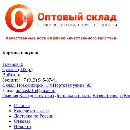
Корзина покупок
Товаров: 0
Сумма: (0.00р.)
Войти
►
Звоните:
+7 (913) 945-87-41
Склад: Новосибирск, 1-я Портовая улица, 95
E-mail:
optnoski154@mail.ru
Главная
Как сделать заказ
Доставка и оплата
Возврат товара
Ко
Главная
Как сделать заказ
Доставка по России
Отзывы
Новости