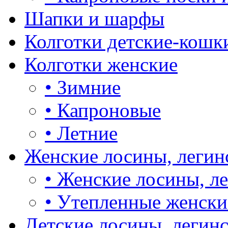
Шапки и шарфы
Колготки детские-кошк
Колготки женские
•
Зимние
•
Капроновые
•
Летние
Женские лосины, легин
•
Женские лосины, л
•
Утепленные женски
Детские лосины, легин