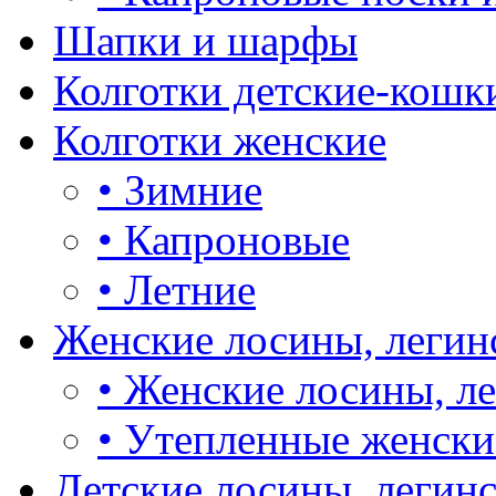
Шапки и шарфы
Колготки детские-кошк
Колготки женские
•
Зимние
•
Капроновые
•
Летние
Женские лосины, легин
•
Женские лосины, л
•
Утепленные женски
Детские лосины, легин