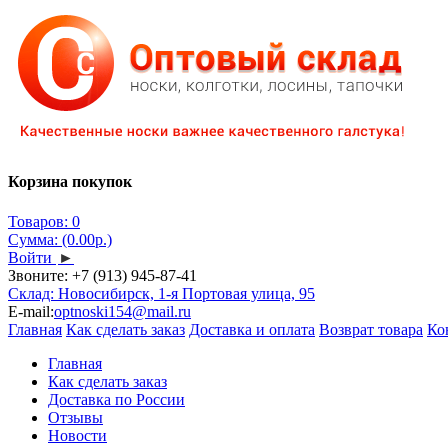
Корзина покупок
Товаров: 0
Сумма: (0.00р.)
Войти
►
Звоните:
+7 (913) 945-87-41
Склад: Новосибирск, 1-я Портовая улица, 95
E-mail:
optnoski154@mail.ru
Главная
Как сделать заказ
Доставка и оплата
Возврат товара
Ко
Главная
Как сделать заказ
Доставка по России
Отзывы
Новости