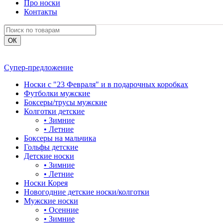
Про носки
Контакты
Супер-предложение
Носки с "23 Февраля" и в подарочных коробках
Футболки мужские
Боксеры/трусы мужские
Колготки детские
•
Зимние
•
Летние
Боксеры на мальчика
Гольфы детские
Детские носки
•
Зимние
•
Летние
Носки Корея
Новогодние детские носки/колготки
Мужские носки
•
Осенние
•
Зимние