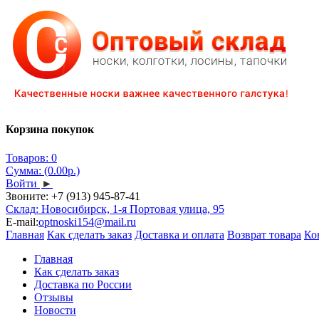
Корзина покупок
Товаров: 0
Сумма: (0.00р.)
Войти
►
Звоните:
+7 (913) 945-87-41
Склад: Новосибирск, 1-я Портовая улица, 95
E-mail:
optnoski154@mail.ru
Главная
Как сделать заказ
Доставка и оплата
Возврат товара
Ко
Главная
Как сделать заказ
Доставка по России
Отзывы
Новости