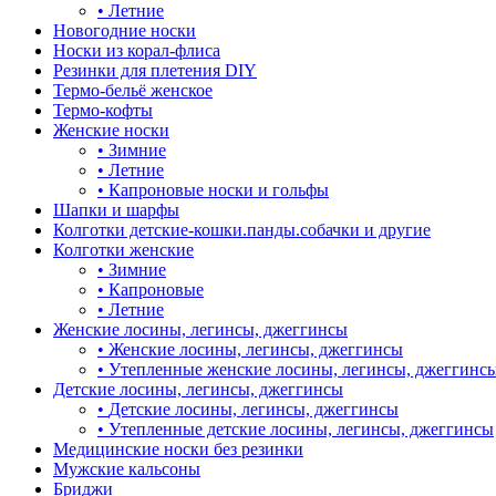
•
Летние
Новогодние носки
Носки из корал-флиса
Резинки для плетения DIY
Термо-бельё женское
Термо-кофты
Женские носки
•
Зимние
•
Летние
•
Капроновые носки и гольфы
Шапки и шарфы
Колготки детские-кошки.панды.собачки и другие
Колготки женские
•
Зимние
•
Капроновые
•
Летние
Женские лосины, легинсы, джеггинсы
•
Женские лосины, легинсы, джеггинсы
•
Утепленные женские лосины, легинсы, джеггинс
Детские лосины, легинсы, джеггинсы
•
Детские лосины, легинсы, джеггинсы
•
Утепленные детские лосины, легинсы, джеггинсы
Медицинские носки без резинки
Мужские кальсоны
Бриджи