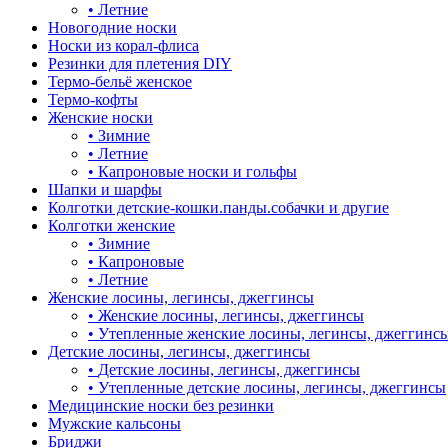
•
Летние
Новогодние носки
Носки из корал-флиса
Резинки для плетения DIY
Термо-бельё женское
Термо-кофты
Женские носки
•
Зимние
•
Летние
•
Капроновые носки и гольфы
Шапки и шарфы
Колготки детские-кошки.панды.собачки и другие
Колготки женские
•
Зимние
•
Капроновые
•
Летние
Женские лосины, легинсы, джеггинсы
•
Женские лосины, легинсы, джеггинсы
•
Утепленные женские лосины, легинсы, джеггинс
Детские лосины, легинсы, джеггинсы
•
Детские лосины, легинсы, джеггинсы
•
Утепленные детские лосины, легинсы, джеггинсы
Медицинские носки без резинки
Мужские кальсоны
Бриджи