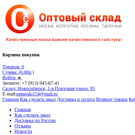
Корзина покупок
Товаров: 0
Сумма: (0.00р.)
Войти
►
Звоните:
+7 (913) 945-87-41
Склад: Новосибирск, 1-я Портовая улица, 95
E-mail:
optnoski154@mail.ru
Главная
Как сделать заказ
Доставка и оплата
Возврат товара
Ко
Главная
Как сделать заказ
Доставка по России
Отзывы
Новости