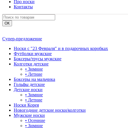
Про носки
Контакты
Супер-предложение
Носки с "23 Февраля" и в подарочных коробках
Футболки мужские
Боксеры/трусы мужские
Колготки детские
•
Зимние
•
Летние
Боксеры на мальчика
Гольфы детские
Детские носки
•
Зимние
•
Летние
Носки Корея
Новогодние детские носки/колготки
Мужские носки
•
Осенние
•
Зимние