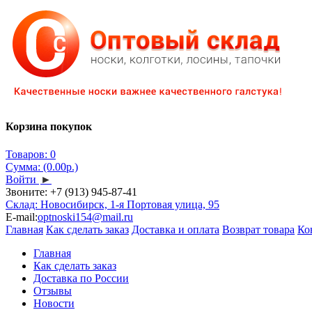
Корзина покупок
Товаров: 0
Сумма: (0.00р.)
Войти
►
Звоните:
+7 (913) 945-87-41
Склад: Новосибирск, 1-я Портовая улица, 95
E-mail:
optnoski154@mail.ru
Главная
Как сделать заказ
Доставка и оплата
Возврат товара
Ко
Главная
Как сделать заказ
Доставка по России
Отзывы
Новости