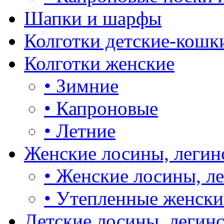
Шапки и шарфы
Колготки детские-кошк
Колготки женские
•
Зимние
•
Капроновые
•
Летние
Женские лосины, легин
•
Женские лосины, л
•
Утепленные женски
Детские лосины, легин