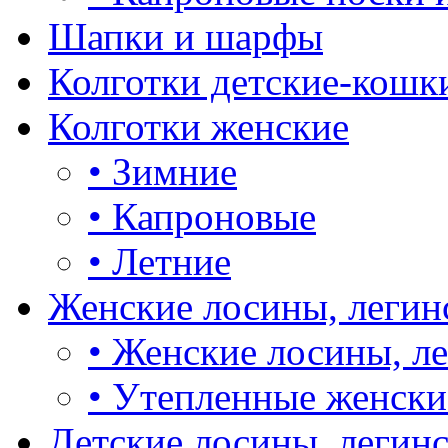
Шапки и шарфы
Колготки детские-кошк
Колготки женские
•
Зимние
•
Капроновые
•
Летние
Женские лосины, легин
•
Женские лосины, л
•
Утепленные женски
Детские лосины, легин