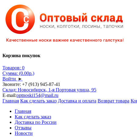
Корзина покупок
Товаров: 0
Сумма: (0.00р.)
Войти
►
Звоните:
+7 (913) 945-87-41
Склад: Новосибирск, 1-я Портовая улица, 95
E-mail:
optnoski154@mail.ru
Главная
Как сделать заказ
Доставка и оплата
Возврат товара
Ко
Главная
Как сделать заказ
Доставка по России
Отзывы
Новости