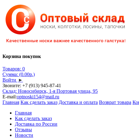
Корзина покупок
Товаров: 0
Сумма: (0.00р.)
Войти
►
Звоните:
+7 (913) 945-87-41
Склад: Новосибирск, 1-я Портовая улица, 95
E-mail:
optnoski154@mail.ru
Главная
Как сделать заказ
Доставка и оплата
Возврат товара
Ко
Главная
Как сделать заказ
Доставка по России
Отзывы
Новости