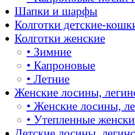
Шапки и шарфы
Колготки детские-кошк
Колготки женские
•
Зимние
•
Капроновые
•
Летние
Женские лосины, легин
•
Женские лосины, л
•
Утепленные женски
Детские лосины, легин