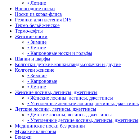
•
Летние
Новогодние носки
Носки из корал-флиса
Резинки для плетения DIY
Термо-бельё женское
Термо-кофты
Женские носки
•
Зимние
•
Летние
•
Капроновые носки и гольфы
Шапки и шарфы
Колготки детские-кошки.панды.собачки и другие
Колготки женские
•
Зимние
•
Капроновые
•
Летние
Женские лосины, легинсы, джеггинсы
•
Женские лосины, легинсы, джеггинсы
•
Утепленные женские лосины, легинсы, джеггинс
Детские лосины, легинсы, джеггинсы
•
Детские лосины, легинсы, джеггинсы
•
Утепленные детские лосины, легинсы, джеггинсы
Медицинские носки без резинки
Мужские кальсоны
Бриджи