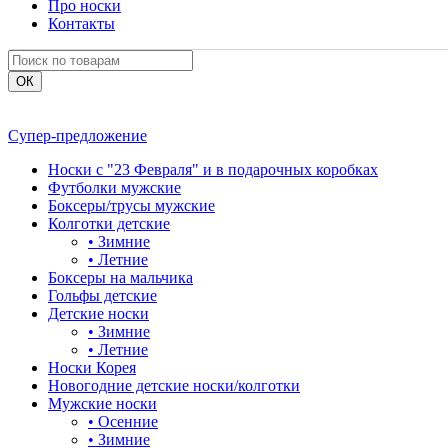
Про носки
Контакты
Супер-предложение
Носки с "23 Февраля" и в подарочных коробках
Футболки мужские
Боксеры/трусы мужские
Колготки детские
•
Зимние
•
Летние
Боксеры на мальчика
Гольфы детские
Детские носки
•
Зимние
•
Летние
Носки Корея
Новогодние детские носки/колготки
Мужские носки
•
Осенние
•
Зимние