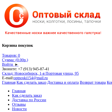
Корзина покупок
Товаров: 0
Сумма: (0.00р.)
Войти
►
Звоните:
+7 (913) 945-87-41
Склад: Новосибирск, 1-я Портовая улица, 95
E-mail:
optnoski154@mail.ru
Главная
Как сделать заказ
Доставка и оплата
Возврат товара
Ко
Главная
Как сделать заказ
Доставка по России
Отзывы
Новости