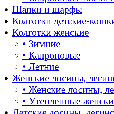
Шапки и шарфы
Колготки детские-кошк
Колготки женские
•
Зимние
•
Капроновые
•
Летние
Женские лосины, легин
•
Женские лосины, л
•
Утепленные женски
Детские лосины, легин