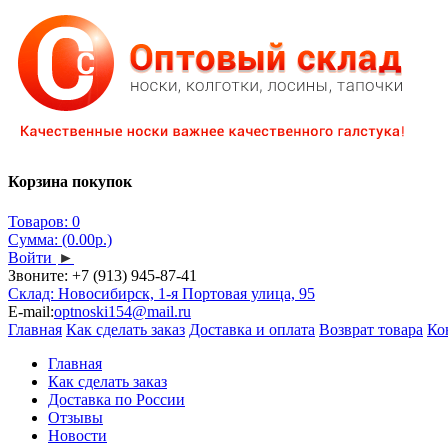
Корзина покупок
Товаров: 0
Сумма: (0.00р.)
Войти
►
Звоните:
+7 (913) 945-87-41
Склад: Новосибирск, 1-я Портовая улица, 95
E-mail:
optnoski154@mail.ru
Главная
Как сделать заказ
Доставка и оплата
Возврат товара
Ко
Главная
Как сделать заказ
Доставка по России
Отзывы
Новости