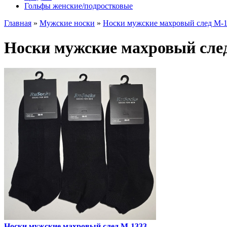
Гольфы женские/подростковые
Главная
»
Мужские носки
»
Носки мужские махровый след M-
Носки мужские махровый сле
Носки мужские махровый след M-1333