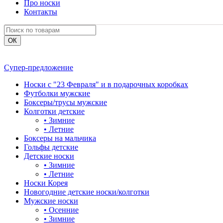
Про носки
Контакты
Супер-предложение
Носки с "23 Февраля" и в подарочных коробках
Футболки мужские
Боксеры/трусы мужские
Колготки детские
•
Зимние
•
Летние
Боксеры на мальчика
Гольфы детские
Детские носки
•
Зимние
•
Летние
Носки Корея
Новогодние детские носки/колготки
Мужские носки
•
Осенние
•
Зимние