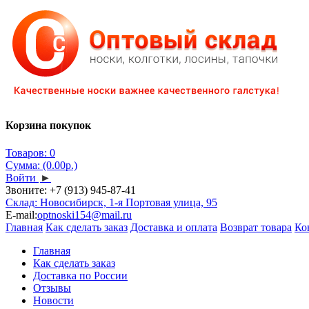
Корзина покупок
Товаров: 0
Сумма: (0.00р.)
Войти
►
Звоните:
+7 (913) 945-87-41
Склад: Новосибирск, 1-я Портовая улица, 95
E-mail:
optnoski154@mail.ru
Главная
Как сделать заказ
Доставка и оплата
Возврат товара
Ко
Главная
Как сделать заказ
Доставка по России
Отзывы
Новости