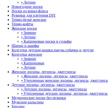
•
Летние
Новогодние носки
Носки из корал-флиса
Резинки для плетения DIY
Термо-бельё женское
Термо-кофты
Женские носки
•
Зимние
•
Летние
•
Капроновые носки и гольфы
Шапки и шарфы
Колготки детские-кошки.панды.собачки и другие
Колготки женские
•
Зимние
•
Капроновые
•
Летние
Женские лосины, легинсы, джеггинсы
•
Женские лосины, легинсы, джеггинсы
•
Утепленные женские лосины, легинсы, джеггинс
Детские лосины, легинсы, джеггинсы
•
Детские лосины, легинсы, джеггинсы
•
Утепленные детские лосины, легинсы, джеггинсы
Медицинские носки без резинки
Мужские кальсоны
Бриджи