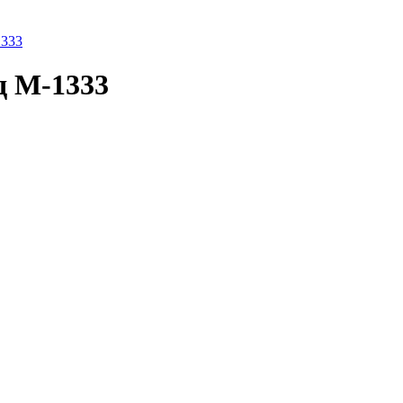
1333
д M-1333