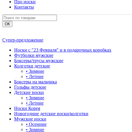
Про носки
Контакты
Супер-предложение
Носки с "23 Февраля" и в подарочных коробках
Футболки мужские
Боксеры/трусы мужские
Колготки детские
•
Зимние
•
Летние
Боксеры на мальчика
Гольфы детские
Детские носки
•
Зимние
•
Летние
Носки Корея
Новогодние детские носки/колготки
Мужские носки
•
Осенние
•
Зимние