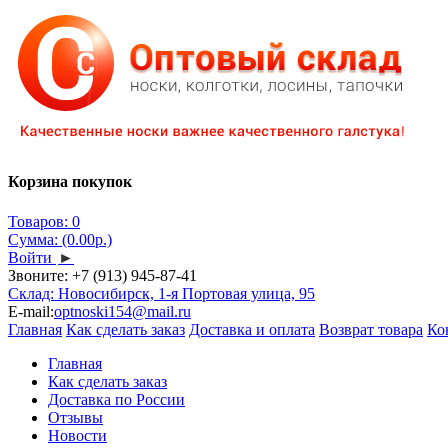
Корзина покупок
Товаров: 0
Сумма: (0.00р.)
Войти
►
Звоните:
+7 (913) 945-87-41
Склад: Новосибирск, 1-я Портовая улица, 95
E-mail:
optnoski154@mail.ru
Главная
Как сделать заказ
Доставка и оплата
Возврат товара
Ко
Главная
Как сделать заказ
Доставка по России
Отзывы
Новости