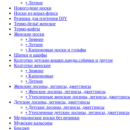
•
Летние
Новогодние носки
Носки из корал-флиса
Резинки для плетения DIY
Термо-бельё женское
Термо-кофты
Женские носки
•
Зимние
•
Летние
•
Капроновые носки и гольфы
Шапки и шарфы
Колготки детские-кошки.панды.собачки и другие
Колготки женские
•
Зимние
•
Капроновые
•
Летние
Женские лосины, легинсы, джеггинсы
•
Женские лосины, легинсы, джеггинсы
•
Утепленные женские лосины, легинсы, джеггинс
Детские лосины, легинсы, джеггинсы
•
Детские лосины, легинсы, джеггинсы
•
Утепленные детские лосины, легинсы, джеггинсы
Медицинские носки без резинки
Мужские кальсоны
Бриджи