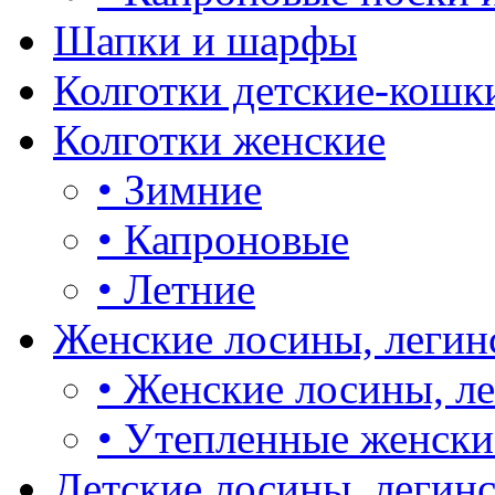
Шапки и шарфы
Колготки детские-кошк
Колготки женские
•
Зимние
•
Капроновые
•
Летние
Женские лосины, легин
•
Женские лосины, л
•
Утепленные женски
Детские лосины, легин