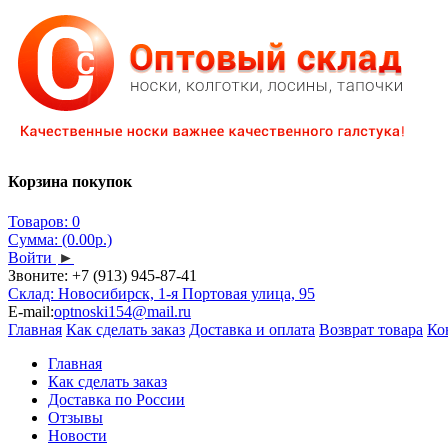
Корзина покупок
Товаров: 0
Сумма: (0.00р.)
Войти
►
Звоните:
+7 (913) 945-87-41
Склад: Новосибирск, 1-я Портовая улица, 95
E-mail:
optnoski154@mail.ru
Главная
Как сделать заказ
Доставка и оплата
Возврат товара
Ко
Главная
Как сделать заказ
Доставка по России
Отзывы
Новости