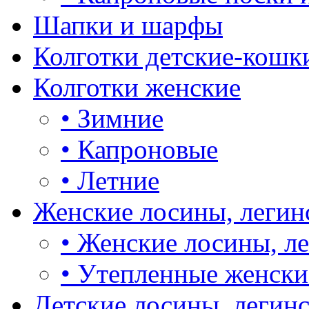
Шапки и шарфы
Колготки детские-кошк
Колготки женские
•
Зимние
•
Капроновые
•
Летние
Женские лосины, легин
•
Женские лосины, л
•
Утепленные женски
Детские лосины, легин