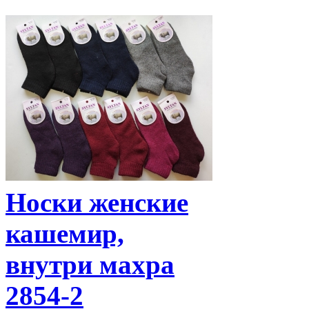
Носки женские
кашемир,
внутри махра
2854-2