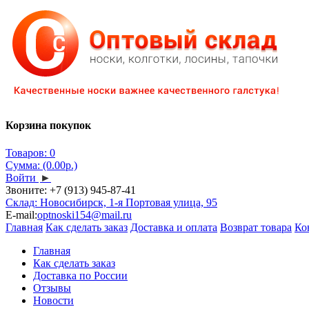
Корзина покупок
Товаров: 0
Сумма: (0.00р.)
Войти
►
Звоните:
+7 (913) 945-87-41
Склад: Новосибирск, 1-я Портовая улица, 95
E-mail:
optnoski154@mail.ru
Главная
Как сделать заказ
Доставка и оплата
Возврат товара
Ко
Главная
Как сделать заказ
Доставка по России
Отзывы
Новости