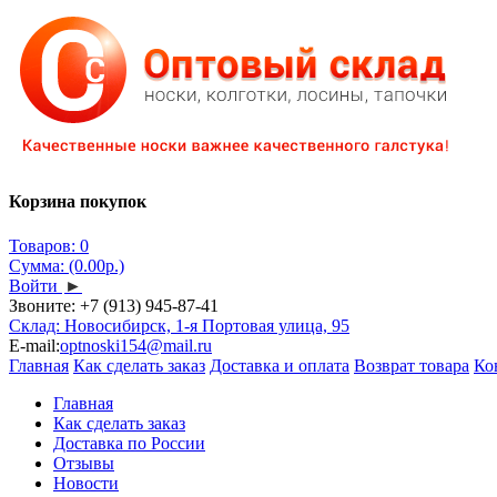
Корзина покупок
Товаров: 0
Сумма: (0.00р.)
Войти
►
Звоните:
+7 (913) 945-87-41
Склад: Новосибирск, 1-я Портовая улица, 95
E-mail:
optnoski154@mail.ru
Главная
Как сделать заказ
Доставка и оплата
Возврат товара
Ко
Главная
Как сделать заказ
Доставка по России
Отзывы
Новости