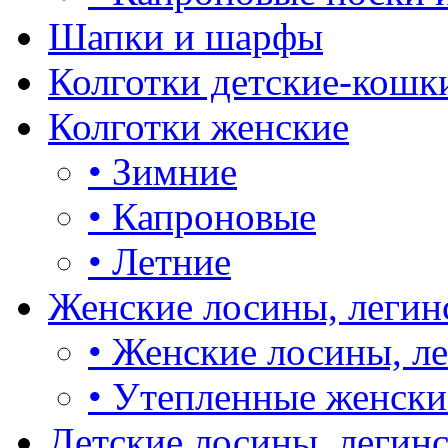
Шапки и шарфы
Колготки детские-кошк
Колготки женские
•
Зимние
•
Капроновые
•
Летние
Женские лосины, легин
•
Женские лосины, л
•
Утепленные женски
Детские лосины, легин