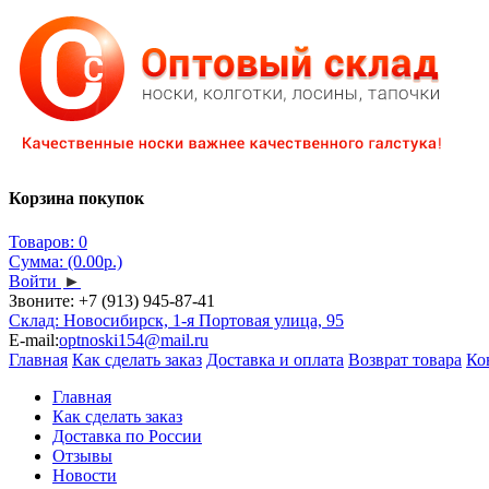
Корзина покупок
Товаров: 0
Сумма: (0.00р.)
Войти
►
Звоните:
+7 (913) 945-87-41
Склад: Новосибирск, 1-я Портовая улица, 95
E-mail:
optnoski154@mail.ru
Главная
Как сделать заказ
Доставка и оплата
Возврат товара
Ко
Главная
Как сделать заказ
Доставка по России
Отзывы
Новости