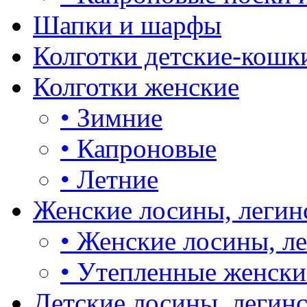
Шапки и шарфы
Колготки детские-кошк
Колготки женские
•
Зимние
•
Капроновые
•
Летние
Женские лосины, легин
•
Женские лосины, л
•
Утепленные женски
Детские лосины, легин