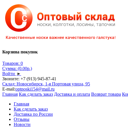
Корзина покупок
Товаров: 0
Сумма: (0.00р.)
Войти
►
Звоните:
+7 (913) 945-87-41
Склад: Новосибирск, 1-я Портовая улица, 95
E-mail:
optnoski154@mail.ru
Главная
Как сделать заказ
Доставка и оплата
Возврат товара
Ко
Главная
Как сделать заказ
Доставка по России
Отзывы
Новости