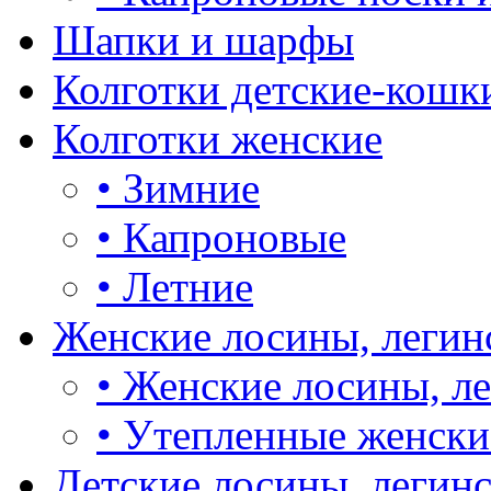
Шапки и шарфы
Колготки детские-кошк
Колготки женские
•
Зимние
•
Капроновые
•
Летние
Женские лосины, легин
•
Женские лосины, л
•
Утепленные женски
Детские лосины, легин