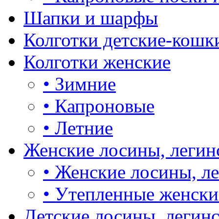
Шапки и шарфы
Колготки детские-кошк
Колготки женские
•
Зимние
•
Капроновые
•
Летние
Женские лосины, легин
•
Женские лосины, л
•
Утепленные женски
Детские лосины, легин