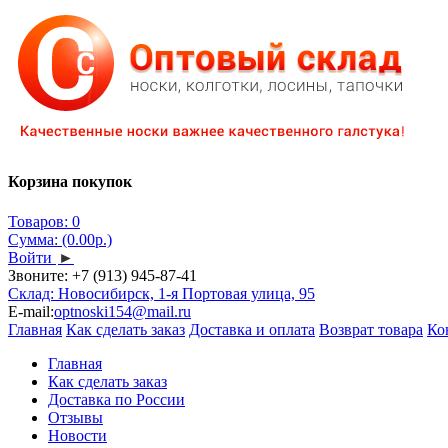
Корзина покупок
Товаров: 0
Сумма: (0.00р.)
Войти
►
Звоните:
+7 (913) 945-87-41
Склад: Новосибирск, 1-я Портовая улица, 95
E-mail:
optnoski154@mail.ru
Главная
Как сделать заказ
Доставка и оплата
Возврат товара
Ко
Главная
Как сделать заказ
Доставка по России
Отзывы
Новости