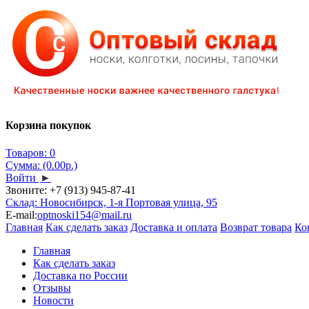
Корзина покупок
Товаров: 0
Сумма: (0.00р.)
Войти
►
Звоните:
+7 (913) 945-87-41
Склад: Новосибирск, 1-я Портовая улица, 95
E-mail:
optnoski154@mail.ru
Главная
Как сделать заказ
Доставка и оплата
Возврат товара
Ко
Главная
Как сделать заказ
Доставка по России
Отзывы
Новости