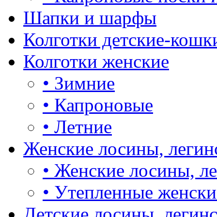
Шапки и шарфы
Колготки детские-кошк
Колготки женские
•
Зимние
•
Капроновые
•
Летние
Женские лосины, легин
•
Женские лосины, л
•
Утепленные женски
Детские лосины, легин