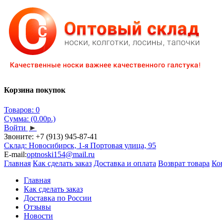
Корзина покупок
Товаров: 0
Сумма: (0.00р.)
Войти
►
Звоните:
+7 (913) 945-87-41
Склад: Новосибирск, 1-я Портовая улица, 95
E-mail:
optnoski154@mail.ru
Главная
Как сделать заказ
Доставка и оплата
Возврат товара
Ко
Главная
Как сделать заказ
Доставка по России
Отзывы
Новости