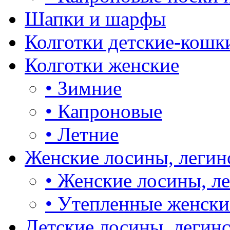
Шапки и шарфы
Колготки детские-кошк
Колготки женские
•
Зимние
•
Капроновые
•
Летние
Женские лосины, легин
•
Женские лосины, л
•
Утепленные женски
Детские лосины, легин