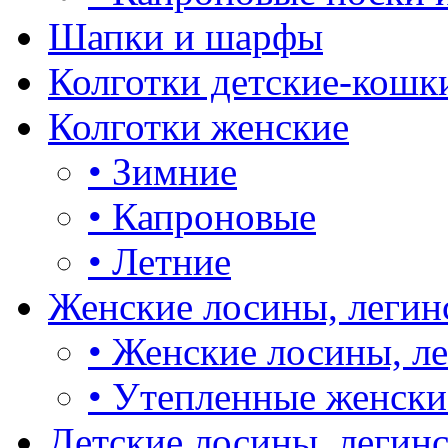
Шапки и шарфы
Колготки детские-кошк
Колготки женские
•
Зимние
•
Капроновые
•
Летние
Женские лосины, легин
•
Женские лосины, л
•
Утепленные женски
Детские лосины, легин