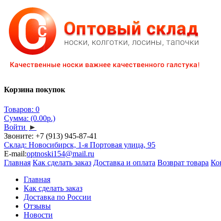
Корзина покупок
Товаров: 0
Сумма: (0.00р.)
Войти
►
Звоните:
+7 (913) 945-87-41
Склад: Новосибирск, 1-я Портовая улица, 95
E-mail:
optnoski154@mail.ru
Главная
Как сделать заказ
Доставка и оплата
Возврат товара
Ко
Главная
Как сделать заказ
Доставка по России
Отзывы
Новости