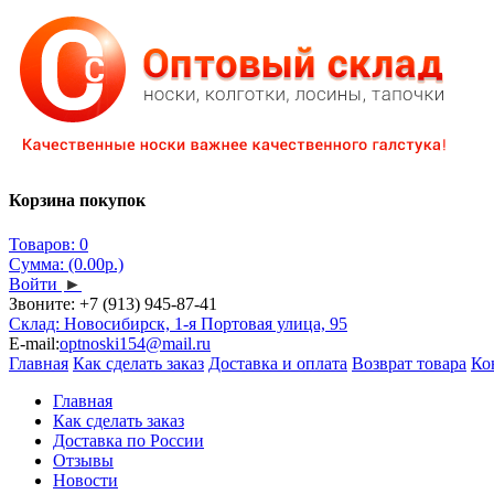
Корзина покупок
Товаров: 0
Сумма: (0.00р.)
Войти
►
Звоните:
+7 (913) 945-87-41
Склад: Новосибирск, 1-я Портовая улица, 95
E-mail:
optnoski154@mail.ru
Главная
Как сделать заказ
Доставка и оплата
Возврат товара
Ко
Главная
Как сделать заказ
Доставка по России
Отзывы
Новости