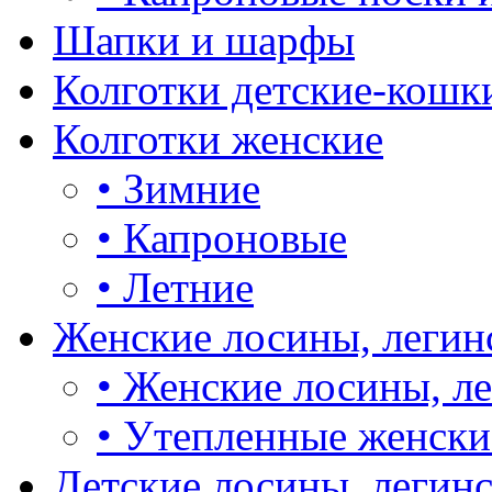
Шапки и шарфы
Колготки детские-кошк
Колготки женские
•
Зимние
•
Капроновые
•
Летние
Женские лосины, легин
•
Женские лосины, л
•
Утепленные женски
Детские лосины, легин