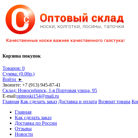
Корзина покупок
Товаров: 0
Сумма: (0.00р.)
Войти
►
Звоните:
+7 (913) 945-87-41
Склад: Новосибирск, 1-я Портовая улица, 95
E-mail:
optnoski154@mail.ru
Главная
Как сделать заказ
Доставка и оплата
Возврат товара
Ко
Главная
Как сделать заказ
Доставка по России
Отзывы
Новости