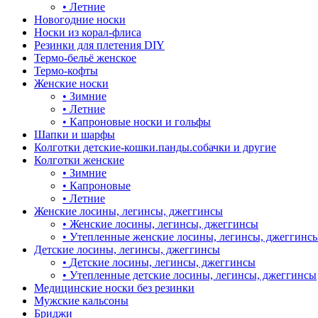
•
Летние
Новогодние носки
Носки из корал-флиса
Резинки для плетения DIY
Термо-бельё женское
Термо-кофты
Женские носки
•
Зимние
•
Летние
•
Капроновые носки и гольфы
Шапки и шарфы
Колготки детские-кошки.панды.собачки и другие
Колготки женские
•
Зимние
•
Капроновые
•
Летние
Женские лосины, легинсы, джеггинсы
•
Женские лосины, легинсы, джеггинсы
•
Утепленные женские лосины, легинсы, джеггинс
Детские лосины, легинсы, джеггинсы
•
Детские лосины, легинсы, джеггинсы
•
Утепленные детские лосины, легинсы, джеггинсы
Медицинские носки без резинки
Мужские кальсоны
Бриджи