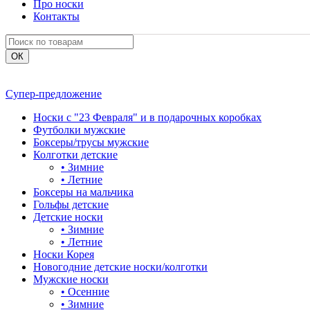
Про носки
Контакты
Супер-предложение
Носки с "23 Февраля" и в подарочных коробках
Футболки мужские
Боксеры/трусы мужские
Колготки детские
•
Зимние
•
Летние
Боксеры на мальчика
Гольфы детские
Детские носки
•
Зимние
•
Летние
Носки Корея
Новогодние детские носки/колготки
Мужские носки
•
Осенние
•
Зимние