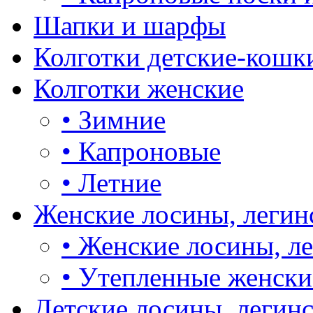
Шапки и шарфы
Колготки детские-кошк
Колготки женские
•
Зимние
•
Капроновые
•
Летние
Женские лосины, легин
•
Женские лосины, л
•
Утепленные женски
Детские лосины, легин