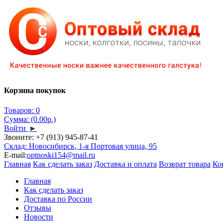
Корзина покупок
Товаров: 0
Сумма: (0.00р.)
Войти
►
Звоните:
+7 (913) 945-87-41
Склад: Новосибирск, 1-я Портовая улица, 95
E-mail:
optnoski154@mail.ru
Главная
Как сделать заказ
Доставка и оплата
Возврат товара
Ко
Главная
Как сделать заказ
Доставка по России
Отзывы
Новости