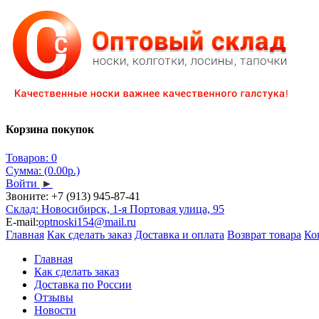
Корзина покупок
Товаров: 0
Сумма: (0.00р.)
Войти
►
Звоните:
+7 (913) 945-87-41
Склад: Новосибирск, 1-я Портовая улица, 95
E-mail:
optnoski154@mail.ru
Главная
Как сделать заказ
Доставка и оплата
Возврат товара
Ко
Главная
Как сделать заказ
Доставка по России
Отзывы
Новости