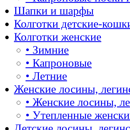
Шапки и шарфы
Колготки детские-кошк
Колготки женские
•
Зимние
•
Капроновые
•
Летние
Женские лосины, легин
•
Женские лосины, л
•
Утепленные женски
Детские лосины, легин