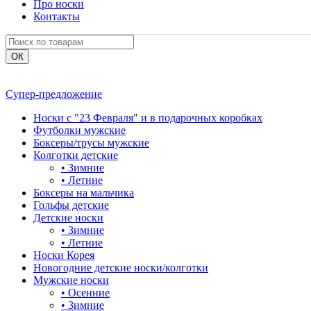
Про носки
Контакты
Супер-предложение
Носки с "23 Февраля" и в подарочных коробках
Футболки мужские
Боксеры/трусы мужские
Колготки детские
•
Зимние
•
Летние
Боксеры на мальчика
Гольфы детские
Детские носки
•
Зимние
•
Летние
Носки Корея
Новогодние детские носки/колготки
Мужские носки
•
Осенние
•
Зимние