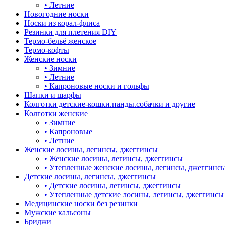
•
Летние
Новогодние носки
Носки из корал-флиса
Резинки для плетения DIY
Термо-бельё женское
Термо-кофты
Женские носки
•
Зимние
•
Летние
•
Капроновые носки и гольфы
Шапки и шарфы
Колготки детские-кошки.панды.собачки и другие
Колготки женские
•
Зимние
•
Капроновые
•
Летние
Женские лосины, легинсы, джеггинсы
•
Женские лосины, легинсы, джеггинсы
•
Утепленные женские лосины, легинсы, джеггинс
Детские лосины, легинсы, джеггинсы
•
Детские лосины, легинсы, джеггинсы
•
Утепленные детские лосины, легинсы, джеггинсы
Медицинские носки без резинки
Мужские кальсоны
Бриджи