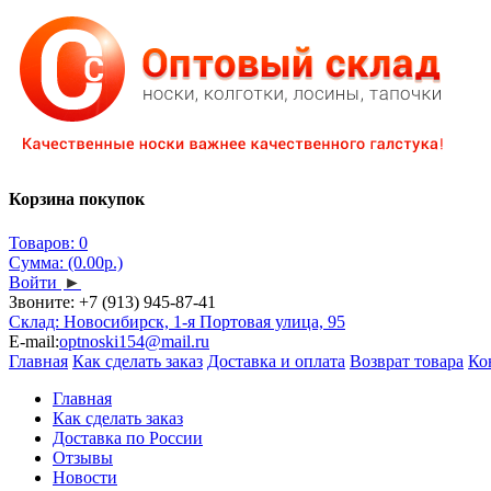
Корзина покупок
Товаров: 0
Сумма: (0.00р.)
Войти
►
Звоните:
+7 (913) 945-87-41
Склад: Новосибирск, 1-я Портовая улица, 95
E-mail:
optnoski154@mail.ru
Главная
Как сделать заказ
Доставка и оплата
Возврат товара
Ко
Главная
Как сделать заказ
Доставка по России
Отзывы
Новости