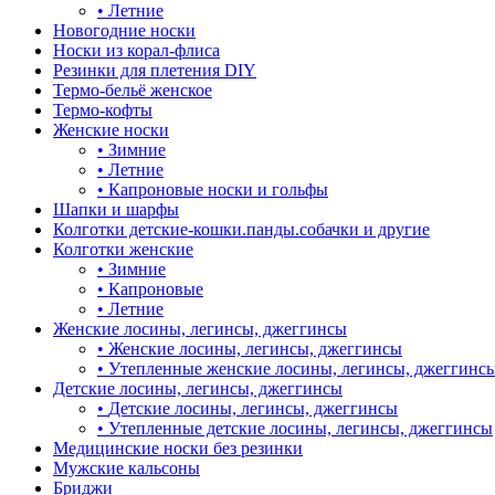
•
Летние
Новогодние носки
Носки из корал-флиса
Резинки для плетения DIY
Термо-бельё женское
Термо-кофты
Женские носки
•
Зимние
•
Летние
•
Капроновые носки и гольфы
Шапки и шарфы
Колготки детские-кошки.панды.собачки и другие
Колготки женские
•
Зимние
•
Капроновые
•
Летние
Женские лосины, легинсы, джеггинсы
•
Женские лосины, легинсы, джеггинсы
•
Утепленные женские лосины, легинсы, джеггинс
Детские лосины, легинсы, джеггинсы
•
Детские лосины, легинсы, джеггинсы
•
Утепленные детские лосины, легинсы, джеггинсы
Медицинские носки без резинки
Мужские кальсоны
Бриджи