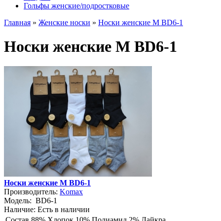
Гольфы женские/подростковые
Главная
»
Женские носки
»
Носки женские М BD6-1
Носки женские М BD6-1
Носки женские М BD6-1
Производитель:
Komax
Модель:
BD6-1
Наличие:
Есть в наличии
Состав
88% Хлопок 10% Полиамид 2% Лайкра