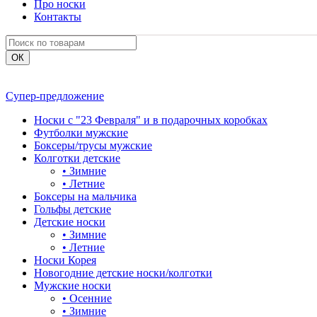
Про носки
Контакты
Супер-предложение
Носки с "23 Февраля" и в подарочных коробках
Футболки мужские
Боксеры/трусы мужские
Колготки детские
•
Зимние
•
Летние
Боксеры на мальчика
Гольфы детские
Детские носки
•
Зимние
•
Летние
Носки Корея
Новогодние детские носки/колготки
Мужские носки
•
Осенние
•
Зимние