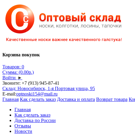
Корзина покупок
Товаров: 0
Сумма: (0.00р.)
Войти
►
Звоните:
+7 (913) 945-87-41
Склад: Новосибирск, 1-я Портовая улица, 95
E-mail:
optnoski154@mail.ru
Главная
Как сделать заказ
Доставка и оплата
Возврат товара
Ко
Главная
Как сделать заказ
Доставка по России
Отзывы
Новости