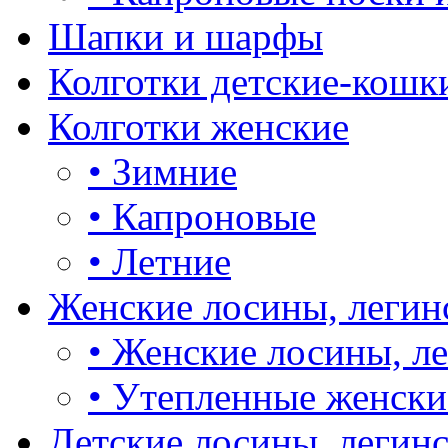
Шапки и шарфы
Колготки детские-кошк
Колготки женские
•
Зимние
•
Капроновые
•
Летние
Женские лосины, легин
•
Женские лосины, л
•
Утепленные женски
Детские лосины, легин