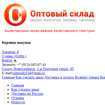
Корзина покупок
Товаров: 0
Сумма: (0.00р.)
Войти
►
Звоните:
+7 (913) 945-87-41
Склад: Новосибирск, 1-я Портовая улица, 95
E-mail:
optnoski154@mail.ru
Главная
Как сделать заказ
Доставка и оплата
Возврат товара
Ко
Главная
Как сделать заказ
Доставка по России
Отзывы
Новости