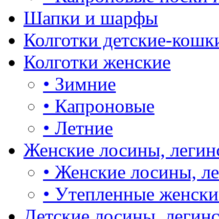
Шапки и шарфы
Колготки детские-кошк
Колготки женские
•
Зимние
•
Капроновые
•
Летние
Женские лосины, легин
•
Женские лосины, л
•
Утепленные женски
Детские лосины, легин