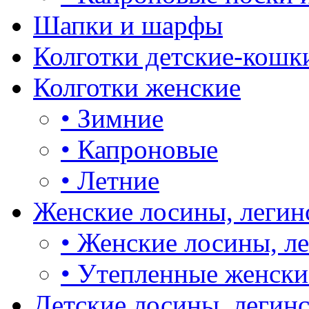
Шапки и шарфы
Колготки детские-кошк
Колготки женские
•
Зимние
•
Капроновые
•
Летние
Женские лосины, легин
•
Женские лосины, л
•
Утепленные женски
Детские лосины, легин