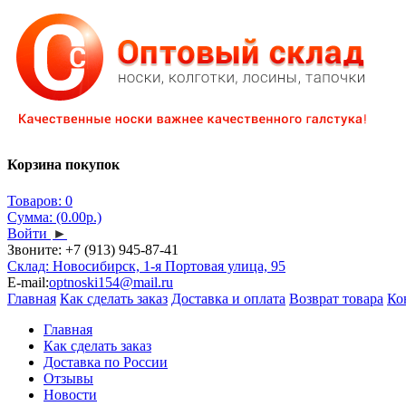
Корзина покупок
Товаров: 0
Сумма: (0.00р.)
Войти
►
Звоните:
+7 (913) 945-87-41
Склад: Новосибирск, 1-я Портовая улица, 95
E-mail:
optnoski154@mail.ru
Главная
Как сделать заказ
Доставка и оплата
Возврат товара
Ко
Главная
Как сделать заказ
Доставка по России
Отзывы
Новости