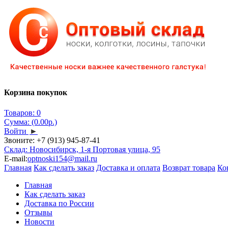
Корзина покупок
Товаров: 0
Сумма: (0.00р.)
Войти
►
Звоните:
+7 (913) 945-87-41
Склад: Новосибирск, 1-я Портовая улица, 95
E-mail:
optnoski154@mail.ru
Главная
Как сделать заказ
Доставка и оплата
Возврат товара
Ко
Главная
Как сделать заказ
Доставка по России
Отзывы
Новости