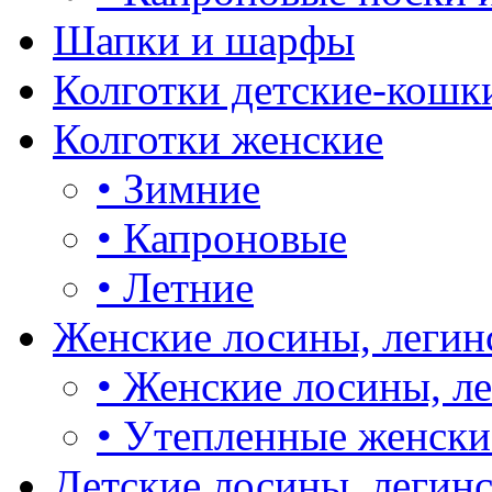
Шапки и шарфы
Колготки детские-кошк
Колготки женские
•
Зимние
•
Капроновые
•
Летние
Женские лосины, легин
•
Женские лосины, л
•
Утепленные женски
Детские лосины, легин