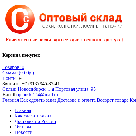
Корзина покупок
Товаров: 0
Сумма: (0.00р.)
Войти
►
Звоните:
+7 (913) 945-87-41
Склад: Новосибирск, 1-я Портовая улица, 95
E-mail:
optnoski154@mail.ru
Главная
Как сделать заказ
Доставка и оплата
Возврат товара
Ко
Главная
Как сделать заказ
Доставка по России
Отзывы
Новости