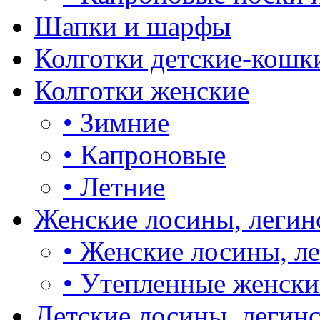
Шапки и шарфы
Колготки детские-кошк
Колготки женские
•
Зимние
•
Капроновые
•
Летние
Женские лосины, легин
•
Женские лосины, л
•
Утепленные женски
Детские лосины, легин