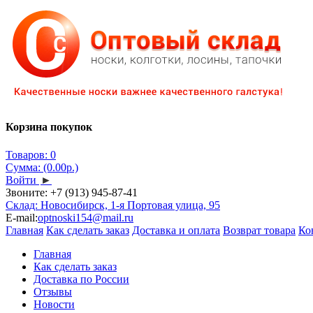
Корзина покупок
Товаров: 0
Сумма: (0.00р.)
Войти
►
Звоните:
+7 (913) 945-87-41
Склад: Новосибирск, 1-я Портовая улица, 95
E-mail:
optnoski154@mail.ru
Главная
Как сделать заказ
Доставка и оплата
Возврат товара
Ко
Главная
Как сделать заказ
Доставка по России
Отзывы
Новости