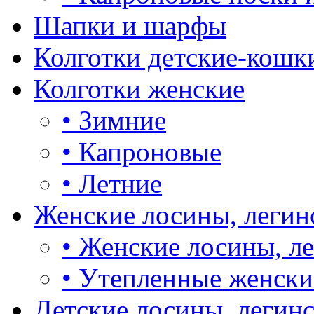
Шапки и шарфы
Колготки детские-кошк
Колготки женские
•
Зимние
•
Капроновые
•
Летние
Женские лосины, легин
•
Женские лосины, л
•
Утепленные женски
Детские лосины, легин