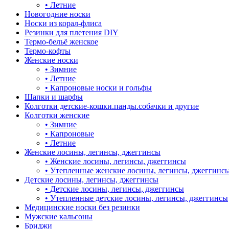
•
Летние
Новогодние носки
Носки из корал-флиса
Резинки для плетения DIY
Термо-бельё женское
Термо-кофты
Женские носки
•
Зимние
•
Летние
•
Капроновые носки и гольфы
Шапки и шарфы
Колготки детские-кошки.панды.собачки и другие
Колготки женские
•
Зимние
•
Капроновые
•
Летние
Женские лосины, легинсы, джеггинсы
•
Женские лосины, легинсы, джеггинсы
•
Утепленные женские лосины, легинсы, джеггинс
Детские лосины, легинсы, джеггинсы
•
Детские лосины, легинсы, джеггинсы
•
Утепленные детские лосины, легинсы, джеггинсы
Медицинские носки без резинки
Мужские кальсоны
Бриджи