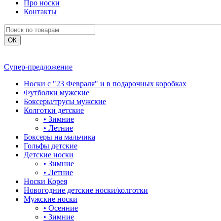
Про носки
Контакты
Супер-предложение
Носки с "23 Февраля" и в подарочных коробках
Футболки мужские
Боксеры/трусы мужские
Колготки детские
•
Зимние
•
Летние
Боксеры на мальчика
Гольфы детские
Детские носки
•
Зимние
•
Летние
Носки Корея
Новогодние детские носки/колготки
Мужские носки
•
Осенние
•
Зимние