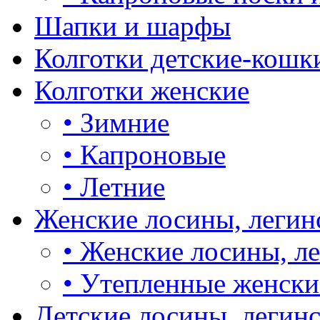
Шапки и шарфы
Колготки детские-кошк
Колготки женские
•
Зимние
•
Капроновые
•
Летние
Женские лосины, легин
•
Женские лосины, л
•
Утепленные женски
Детские лосины, легин