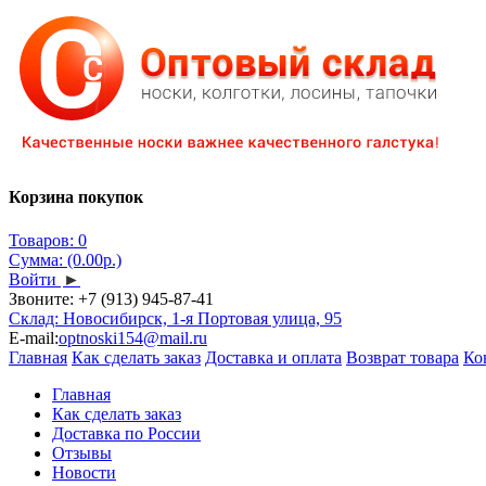
Корзина покупок
Товаров: 0
Сумма: (0.00р.)
Войти
►
Звоните:
+7 (913) 945-87-41
Склад: Новосибирск, 1-я Портовая улица, 95
E-mail:
optnoski154@mail.ru
Главная
Как сделать заказ
Доставка и оплата
Возврат товара
Ко
Главная
Как сделать заказ
Доставка по России
Отзывы
Новости