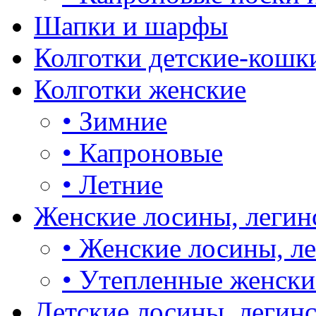
Шапки и шарфы
Колготки детские-кошк
Колготки женские
•
Зимние
•
Капроновые
•
Летние
Женские лосины, легин
•
Женские лосины, л
•
Утепленные женски
Детские лосины, легин