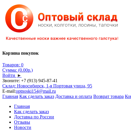
Корзина покупок
Товаров: 0
Сумма: (0.00р.)
Войти
►
Звоните:
+7 (913) 945-87-41
Склад: Новосибирск, 1-я Портовая улица, 95
E-mail:
optnoski154@mail.ru
Главная
Как сделать заказ
Доставка и оплата
Возврат товара
Ко
Главная
Как сделать заказ
Доставка по России
Отзывы
Новости