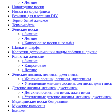
•
Летние
Новогодние носки
Носки из корал-флиса
Резинки для плетения DIY
Термо-бельё женское
Термо-кофты
Женские носки
•
Зимние
•
Летние
•
Капроновые носки и гольфы
Шапки и шарфы
Колготки детские-кошки.панды.собачки и другие
Колготки женские
•
Зимние
•
Капроновые
•
Летние
Женские лосины, легинсы, джеггинсы
•
Женские лосины, легинсы, джеггинсы
•
Утепленные женские лосины, легинсы, джеггинс
Детские лосины, легинсы, джеггинсы
•
Детские лосины, легинсы, джеггинсы
•
Утепленные детские лосины, легинсы, джеггинсы
Медицинские носки без резинки
Мужские кальсоны
Бриджи