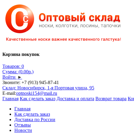
Корзина покупок
Товаров: 0
Сумма: (0.00р.)
Войти
►
Звоните:
+7 (913) 945-87-41
Склад: Новосибирск, 1-я Портовая улица, 95
E-mail:
optnoski154@mail.ru
Главная
Как сделать заказ
Доставка и оплата
Возврат товара
Ко
Главная
Как сделать заказ
Доставка по России
Отзывы
Новости