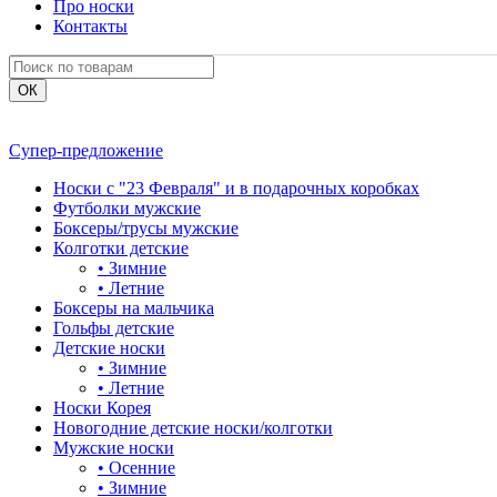
Про носки
Контакты
Супер-предложение
Носки с "23 Февраля" и в подарочных коробках
Футболки мужские
Боксеры/трусы мужские
Колготки детские
•
Зимние
•
Летние
Боксеры на мальчика
Гольфы детские
Детские носки
•
Зимние
•
Летние
Носки Корея
Новогодние детские носки/колготки
Мужские носки
•
Осенние
•
Зимние