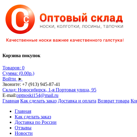
Корзина покупок
Товаров: 0
Сумма: (0.00р.)
Войти
►
Звоните:
+7 (913) 945-87-41
Склад: Новосибирск, 1-я Портовая улица, 95
E-mail:
optnoski154@mail.ru
Главная
Как сделать заказ
Доставка и оплата
Возврат товара
Ко
Главная
Как сделать заказ
Доставка по России
Отзывы
Новости