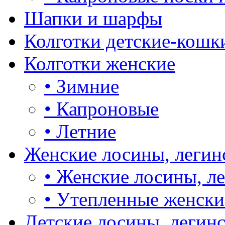
Шапки и шарфы
Колготки детские-кошк
Колготки женские
•
Зимние
•
Капроновые
•
Летние
Женские лосины, легин
•
Женские лосины, л
•
Утепленные женски
Детские лосины, легин