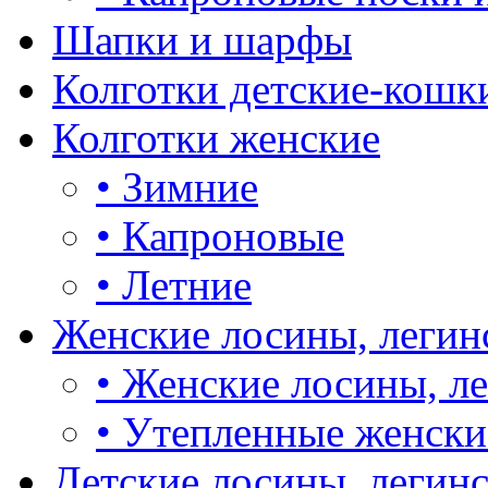
Шапки и шарфы
Колготки детские-кошк
Колготки женские
•
Зимние
•
Капроновые
•
Летние
Женские лосины, легин
•
Женские лосины, л
•
Утепленные женски
Детские лосины, легин