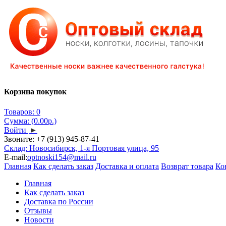
Корзина покупок
Товаров: 0
Сумма: (0.00р.)
Войти
►
Звоните:
+7 (913) 945-87-41
Склад: Новосибирск, 1-я Портовая улица, 95
E-mail:
optnoski154@mail.ru
Главная
Как сделать заказ
Доставка и оплата
Возврат товара
Ко
Главная
Как сделать заказ
Доставка по России
Отзывы
Новости